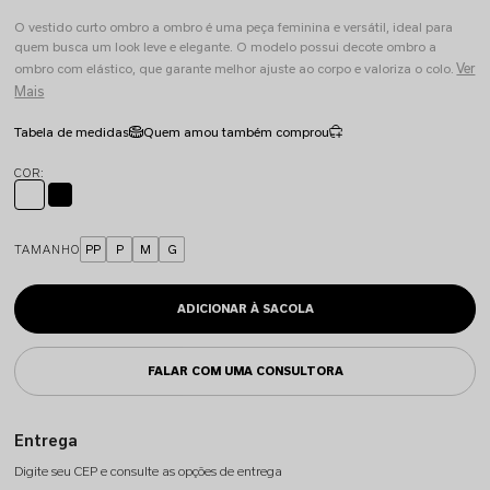
O vestido curto ombro a ombro é uma peça feminina e versátil, ideal para
quem busca um look leve e elegante. O modelo possui decote ombro a
Ver
ombro com elástico, que garante melhor ajuste ao corpo e valoriza o colo.
Mais
Tabela de medidas
Quem amou também comprou
TAMANHO
PP
P
M
G