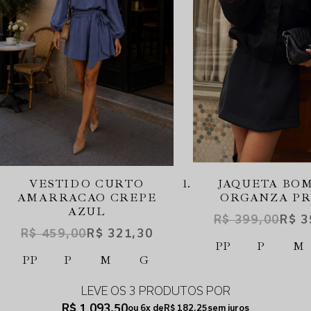
VESTIDO CURTO
JAQUETA BO
AMARRACAO CREPE
ORGANZA P
AZUL
R$ 399,00
R$ 3
R$ 459,00
R$ 321,30
PP
P
M
PP
P
M
G
LEVE OS 3 PRODUTOS
R$ 1.093,50
6x
R$ 182,25
sem juros