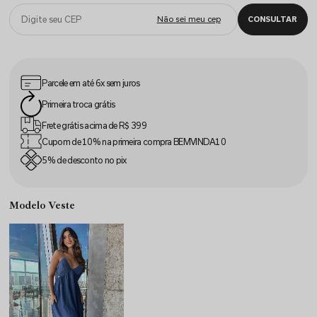
Parcele em até
6x sem juros
Primeira
troca grátis
Frete grátis acima
de R$ 399
Cupom de 10% na
primeira compra
BEMVINDA10
5% de desconto
no pix
Modelo Veste