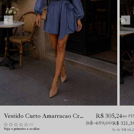
Vestido Curto Amarracao Crepe Azul
R$ 305,24
no PI
R$ 459,00
R$ 321,3
(0)
Seja o primeiro a avaliar
5x
R$ 64,