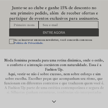
Junte-se ao clube e ganhe 15% de desconto no
seu primeiro pedido, além de receber ofertas e
participar de eventos exclusivos para assinantes.
ENTRE AGORA
Ao se inscrever em nossa newsletter, você concorda com nossa
Política de Privacidade.
Moda feminina pensada para uma rotina dinâmica, onde o estilo,
o conforto e a intenção coexistem com naturalidade. Essa é a
Fashion Up.
Aqui, vestir-se não é sobre excesso, nem sobre esforço e sim
sobre escolha. Escolher peças que acompanham seu ritmo, que
funcionam em diferentes contextos e que traduzem quem você é.
A Fashion Up parte de uma estética contemporânea e segura de
si. Silhuetas ganham estruturas, tendências são interpretadas
com sutileza e cada coleção é construída para facilitar o seu dia a
dia.
Por aqui nada é por acaso. Tudo é conversa. As cores, texturas,