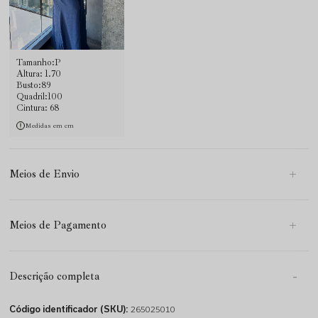
Tamanho:P
Altura: 1.70
Busto:89
Quadril:100
Cintura: 68
Medidas em cm
Meios de Envio
Meios de Pagamento
Descrição completa
Código identificador (SKU):
265025010