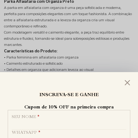
Parka Alfaiataria com Organza Preto
A parka em alfaiataria com organza é uma peça sofisticada e moderna,
perfeita para composições elegantes com um toque fashionista. A combinação
entre a alfaiataria estruturada e a leveza da organza cria um visual
contemporâneo e refinado.
Com modelagem versátil e caimento elegante, a peça traz equilíbrio entre
estrutura e fluidez, tornando-se ideal para sobreposições estilosas e produções
marcantes.
Características do Produto:
• Parka feminina em alfaiataria com organza
• Caimento estruturado e sofisticado
• Detalhes em organza que adicionam leveza ao visual
• Design moderno e elegante
• Peça versátil para diferentes combinações
Ocasiões de Uso:
INSCREVA-SE E GANHE
Ideal para eventos, produções sofisticadas ou looks modernos para o dia e a
noite. ✨
Cupom de 10% OFF na primeira compra
Tecido:
Alfaiataria e Organza
SEU NOME
*
Por trás de cada peça,
existe uma história.
WHATSAPP
*