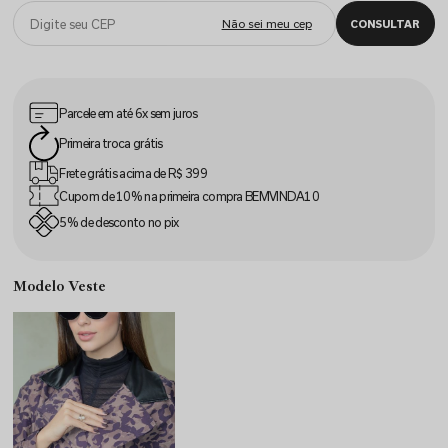
Parcele em até
6x sem juros
Primeira
troca grátis
Frete grátis acima
de R$ 399
Cupom de 10% na
primeira compra
BEMVINDA10
5% de desconto
no pix
Modelo Veste