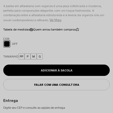
A parka em alfaiataria com organza é uma peça sofisticada e moderna,
perfeita para composições elegantes com um toque fashionista. A
combinação entre a alfaiataria estruturada e a leveza da organza cria um
Ver Mais
visual contemporâneo e refinado.
Tabela de medidas
Quem amou também comprou
OFF
TAMANHO
PP
P
M
G