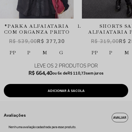
*PARKA ALFAIATARIA
SHORTS SA
COM ORGANZA PRETO
ALFAIATARIA 
R$ 539,00
R$ 377,30
R$ 319,00
R$ 2
PP
P
M
G
PP
P
M
LEVE OS 2 PRODUTOS
R$ 664,40
6x
R$ 110,73
sem juros
Avaliações
Nenhuma avaliação cadastrada para esse produto.