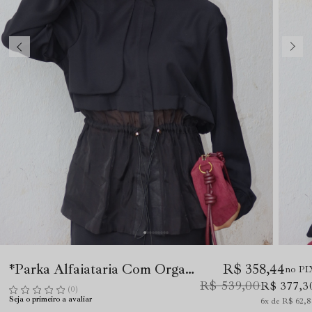
*Parka Alfaiataria Com Organza Preto
R$ 358,44
no PI
R$ 539,00
R$ 377,3
(0)
Seja o primeiro a avaliar
6x
R$ 62,