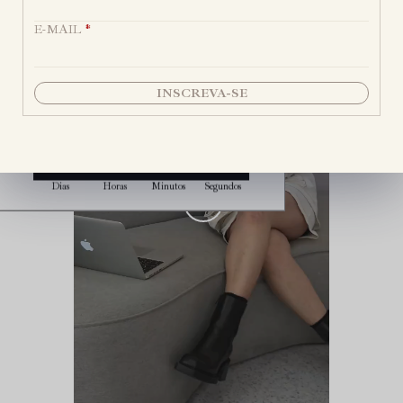
CLIQUE PARA COPIAR
E-MAIL
*
Frete grátis acima de
R$ 300
em compras
A OFERTA ENCERRA EM:
INSCREVA-SE
00
11
19
03
Dias
Horas
Minutos
Segundos