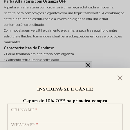
Parka Alfaiataria com Organza OFF
A parka em alfaiataria com organza é uma peça sofisticada e moderna,
perfeita para composições elegantes com um toque fashionista. A combinação
entre a alfaiataria estruturada e a leveza da organza cria um visual
contemporâneo e refinado.
Com modelagem versátil e caimento elegante, a peça traz equilíbrio entre
estrutura e fluidez, tornando-se ideal para sobreposições estilosas e produções
marcantes.
Características do Produto:
• Parka feminina em alfaiataria com organza
• Caimento estruturado e sofisticado
• Detalhes em organza que adicionam leveza ao visual
• Design moderno e elegante
• Peça versátil para diferentes combinações
OFERTA POR TEMPO LIMITADO
Ocasiões de Uso:
INSCREVA-SE E GANHE
UM PRESENTE PARA VOCÊ
Ideal para eventos, produções sofisticadas ou looks modernos para o dia e a
10
noite. ✨
% OFF
Cupom de 10% OFF na primeira compra
Tecido:
Alfaiataria e Organza
SEU NOME
*
NA PRIMEIRA COMPRA
Por trás de cada peça,
existe uma história.
WHATSAPP
*
BEMVINDA10