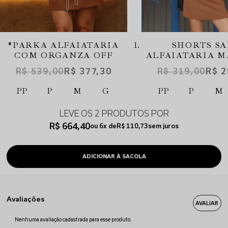
*PARKA ALFAIATARIA
SHORTS SA
COM ORGANZA OFF
ALFAIATARIA 
R$ 539,00
R$ 377,30
R$ 319,00
R$ 2
PP
P
M
G
PP
P
M
LEVE OS 2 PRODUTOS
R$ 664,40
6x
R$ 110,73
sem juros
Avaliações
Nenhuma avaliação cadastrada para esse produto.