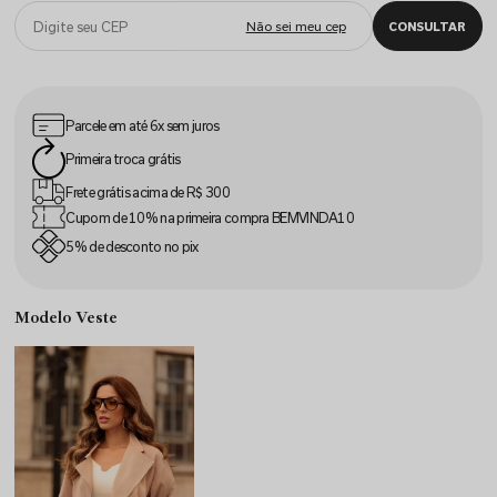
Parcele em até
6x sem juros
Primeira
troca grátis
Frete grátis acima
de R$ 300
Cupom de 10% na
primeira compra
BEMVINDA10
5% de desconto
no pix
Modelo Veste