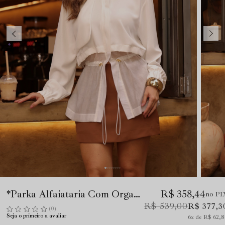
*Parka Alfaiataria Com Organza Off
R$ 358,44
no PI
R$ 539,00
R$ 377,3
(0)
Seja o primeiro a avaliar
6x
R$ 62,