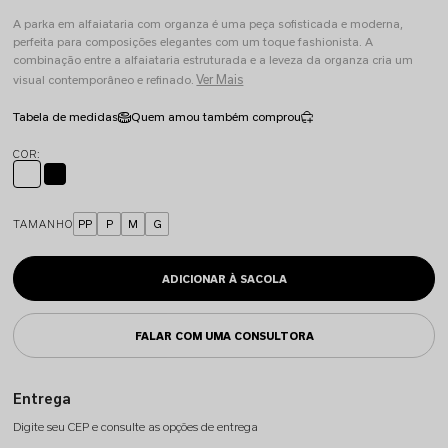
A parka em alfaiataria com organza é uma peça sofisticada e moderna,
perfeita para composições elegantes com um toque fashionista. A
combinação entre a alfaiataria estruturada e a leveza da organza cria um
Ver Mais
visual contemporâneo e refinado.
Tabela de medidas
Quem amou também comprou
TAMANHO
PP
P
M
G