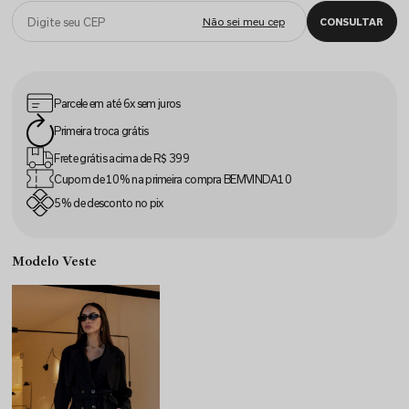
Parcele em até
6x sem juros
Primeira
troca grátis
Frete grátis acima
de R$ 399
Cupom de 10% na
primeira compra
BEMVINDA10
5% de desconto
no pix
Modelo Veste