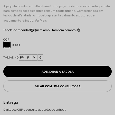
A jaqueta bomber em alfaiataria é uma peça moderna e sofisticada, perfeita
para composições elegantes com um toque urbano. Confeccionada em
tecido de alfaiataria, o modelo apresenta caimento estruturado e
Ver Mais
acabamento refinado.
Tabela de medidas
Quem amou também comprou
BEGE
TAMANHO
PP
P
M
G