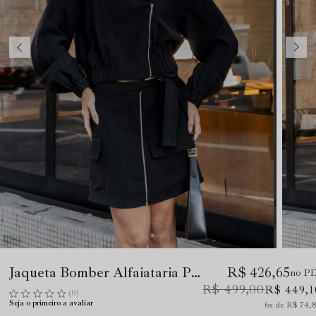
Jaqueta Bomber Alfaiataria Preto
R$ 426,65
no P
R$ 499,00
R$ 449,1
(0)
Seja o primeiro a avaliar
6x
R$ 74,