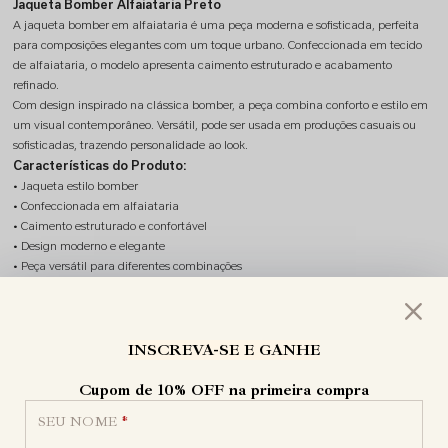
Jaqueta Bomber Alfaiataria Preto
A jaqueta bomber em alfaiataria é uma peça moderna e sofisticada, perfeita
para composições elegantes com um toque urbano. Confeccionada em tecido
de alfaiataria, o modelo apresenta caimento estruturado e acabamento
refinado.
Com design inspirado na clássica bomber, a peça combina conforto e estilo em
um visual contemporâneo. Versátil, pode ser usada em produções casuais ou
sofisticadas, trazendo personalidade ao look.
Características do Produto:
• Jaqueta estilo bomber
• Confeccionada em alfaiataria
• Caimento estruturado e confortável
• Design moderno e elegante
• Peça versátil para diferentes combinações
Ocasiões de Uso:
Ideal para trabalho, passeios ou produções sofisticadas para o dia e a noite. ✨
Tecido:
Alfaiataria
INSCREVA-SE E GANHE
Produtos com certificação OEKO TEX e LENZING
ECOVERO,certificados de produtos sustentáveis.
Cupom de 10% OFF na primeira compra
Alfaiataria de fibra natural:
92% viscose
SEU NOME
*
8% Poliéster.