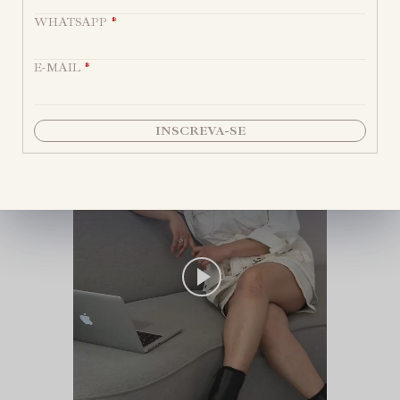
WHATSAPP
*
Por trás de cada peça,
existe uma história.
E-MAIL
*
INSCREVA-SE