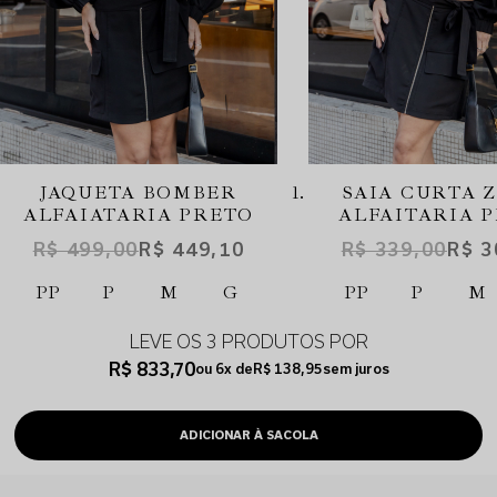
JAQUETA BOMBER
SAIA CURTA 
ALFAIATARIA PRETO
ALFAITARIA 
R$ 499,00
R$ 449,10
R$ 339,00
R$ 3
PP
P
M
G
PP
P
M
LEVE OS 3 PRODUTOS
R$ 833,70
6x
R$ 138,95
sem juros