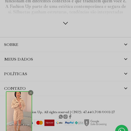
funcionam em diferentes contextos e que traduzem quem você é.
A Fashion Up parte de uma estética contemporânea e segura de
si. Silhuetas ganham estruturas, tendências são interpretadas
com sutileza e cada coleção é construída para facilitar o seu dia a
dia.
Por aqui nada é por acaso. Tudo é conversa. As cores, texturas,
cortes e volumes.
Vestidos de tule e estampas exclusivas que transitam com fluidez
SOBRE
entre as ocasiões e estações. Camisas e blusas com presença.
Alfaiataria que equilibra leveza e intensidade. Peças que
funcionam sozinhas e melhor ainda juntas.
MEUS DADOS
A proposta é autêntica e precisa: um guarda-roupa versátil,
refinado e intuitivo, que acompanha você do compromisso ao
encontro e do planejamento ao improviso.
POLÍTICAS
Sem exagero. Sem rigidez. Com muita identidade.
CONTATO
2026 Fashion Up. All rights reserved | CNPJ: 47.440.708/0001-27