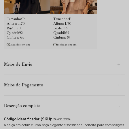
Tamanho:P
Tamanho:P
Altura: 1.70
Altura: 1.70
Busto:90
Busto:86
Quadril:92
Quadril:99
Cintura: 64
Cintura: 69
Medidas em cm
Medidas em cm
Meios de Envio
Meios de Pagamento
Descrição completa
Código identificador (SKU):
264012006
A calça em cetim é uma peça elegante e sofisticada, perfeita para composições