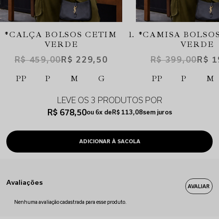
*CALÇA BOLSOS CETIM
*CAMISA BOLSO
VERDE
VERDE
R$ 459,00
R$ 229,50
R$ 399,00
R$ 1
PP
P
M
G
PP
P
M
LEVE OS 3 PRODUTOS
R$ 678,50
6x
R$ 113,08
sem juros
Avaliações
Nenhuma avaliação cadastrada para esse produto.