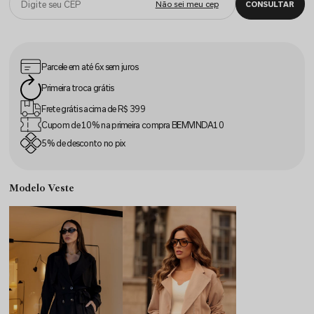
Parcele em até
6x sem juros
Primeira
troca grátis
Frete grátis acima
de R$ 399
Cupom de 10% na
primeira compra
BEMVINDA10
5% de desconto
no pix
Modelo Veste