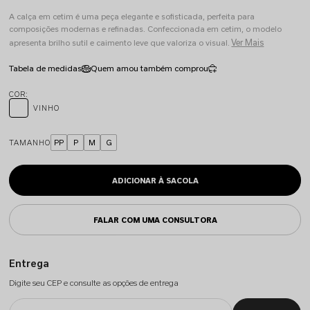
A calça em cetim é uma peça elegante e sofisticada, perfeita para
composições modernas e refinadas. Confeccionada em cetim, o modelo
Ver Mais
apresenta brilho sutil e caimento leve que valoriza o visual.
Tabela de medidas
Quem amou também comprou
VINHO
TAMANHO
PP
P
M
G