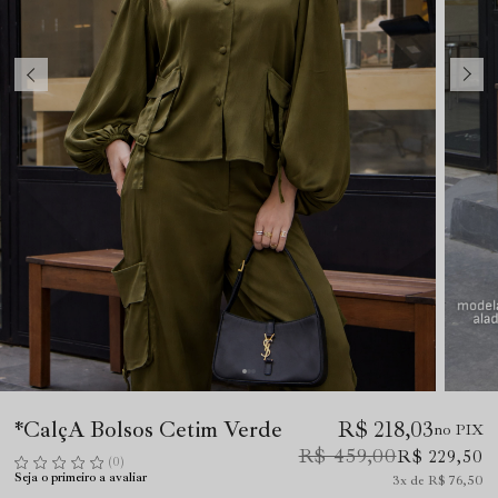
*CalçA Bolsos Cetim Verde
R$ 218,03
no PIX
R$ 459,00
R$ 229,50
(0)
Seja o primeiro a avaliar
3x
R$ 76,50