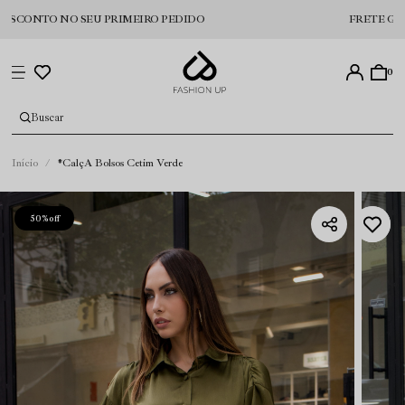
NTO NO SEU PRIMEIRO PEDIDO
FRETE GRÁTIS PA
0
Início
*CalçA Bolsos Cetim Verde
50%
off