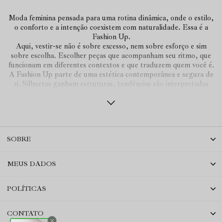
Moda feminina pensada para uma rotina dinâmica, onde o estilo,
o conforto e a intenção coexistem com naturalidade. Essa é a
Fashion Up.
Aqui, vestir-se não é sobre excesso, nem sobre esforço e sim
sobre escolha. Escolher peças que acompanham seu ritmo, que
funcionam em diferentes contextos e que traduzem quem você é.
A Fashion Up parte de uma estética contemporânea e segura de
si. Silhuetas ganham estruturas, tendências são interpretadas
com sutileza e cada coleção é construída para facilitar o seu dia a
dia.
Por aqui nada é por acaso. Tudo é conversa. As cores, texturas,
cortes e volumes.
Vestidos de tule e estampas exclusivas que transitam com fluidez
SOBRE
entre as ocasiões e estações. Camisas e blusas com presença.
Alfaiataria que equilibra leveza e intensidade. Peças que
funcionam sozinhas e melhor ainda juntas.
MEUS DADOS
A proposta é autêntica e precisa: um guarda-roupa versátil,
refinado e intuitivo, que acompanha você do compromisso ao
encontro e do planejamento ao improviso.
POLÍTICAS
Sem exagero. Sem rigidez. Com muita identidade.
CONTATO