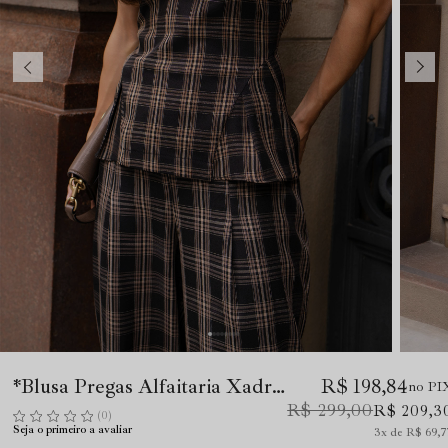
*Blusa Pregas Alfaitaria Xadrez Preto
R$ 198,84
no PI
R$ 299,00
R$ 209,3
(0)
Seja o primeiro a avaliar
3x
R$ 69,7