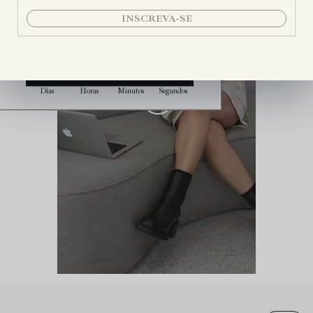
A OFERTA ENCERRA EM:
INSCREVA-SE
00
08
15
55
Dias
Horas
Minutos
Segundos