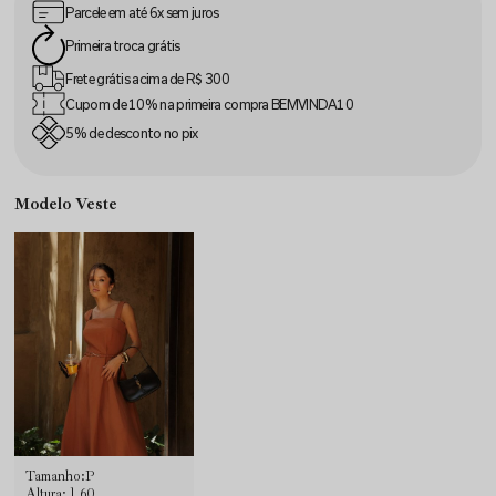
Parcele em até
6x sem juros
Primeira
troca grátis
Frete grátis acima
de R$ 300
Cupom de 10% na
primeira compra
BEMVINDA10
5% de desconto
no pix
Modelo Veste
Tamanho:P
Altura: 1.60