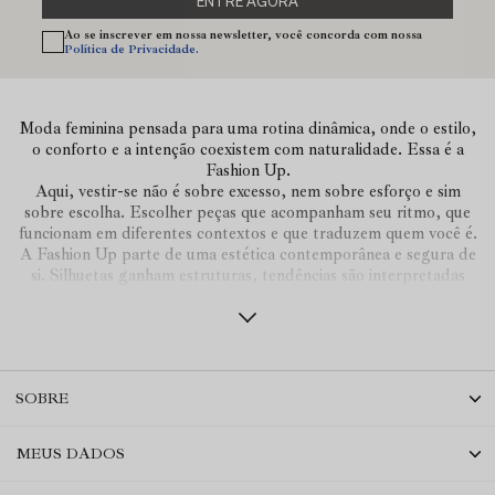
ENTRE AGORA
Ao se inscrever em nossa newsletter, você concorda com nossa
Política de Privacidade.
Moda feminina pensada para uma rotina dinâmica, onde o estilo,
o conforto e a intenção coexistem com naturalidade. Essa é a
Fashion Up.
Aqui, vestir-se não é sobre excesso, nem sobre esforço e sim
sobre escolha. Escolher peças que acompanham seu ritmo, que
funcionam em diferentes contextos e que traduzem quem você é.
A Fashion Up parte de uma estética contemporânea e segura de
si. Silhuetas ganham estruturas, tendências são interpretadas
com sutileza e cada coleção é construída para facilitar o seu dia a
dia.
Por aqui nada é por acaso. Tudo é conversa. As cores, texturas,
cortes e volumes.
Vestidos de tule e estampas exclusivas que transitam com fluidez
SOBRE
entre as ocasiões e estações. Camisas e blusas com presença.
Alfaiataria que equilibra leveza e intensidade. Peças que
funcionam sozinhas e melhor ainda juntas.
MEUS DADOS
A proposta é autêntica e precisa: um guarda-roupa versátil,
refinado e intuitivo, que acompanha você do compromisso ao