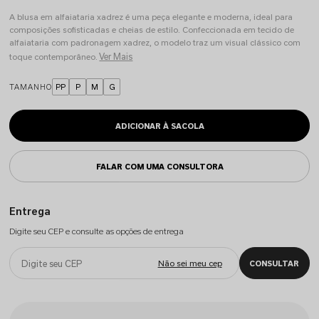
A blusa em alfaiataria xadrez é uma peça elegante e moderna, ideal para
composições sofisticadas e cheias de estilo. Confeccionada em tecido de
alfaiataria com padronagem xadrez, o modelo traz um visual clássico com
Ver Mais
toque contemporâneo.
TAMANHO
PP
P
M
G